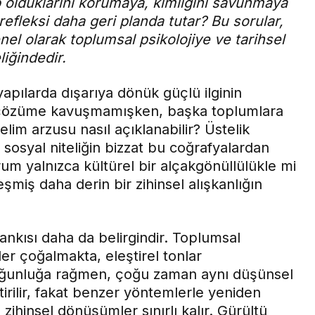
p olduklarını korumaya, kimliğini savunmaya
refleksi daha geri planda tutar? Bu sorular,
enel olarak toplumsal psikolojiye ve tarihsel
liğindedir.
yapılarda dışarıya dönük güçlü ilginin
üz çözüme kavuşmamışken, başka toplumlara
im arzusu nasıl açıklanabilir? Üstelik
sosyal niteliğin bizzat bu coğrafyalardan
rum yalnızca kültürel bir alçakgönüllülükle mi
şmiş daha derin bir zihinsel alışkanlığın
nkısı daha da belirgindir. Toplumsal
ler çoğalmakta, eleştirel tonlar
oğunluğa rağmen, çoğu zaman aynı düşünsel
tirilir, fakat benzer yöntemlerle yeniden
cı zihinsel dönüşümler sınırlı kalır. Gürültü