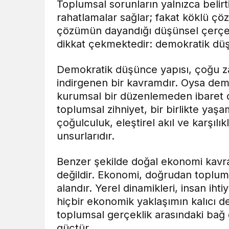
Toplumsal sorunların yalnızca belir
rahatlamalar sağlar; fakat köklü çöz
çözümün dayandığı düşünsel çerçeve
dikkat çekmektedir: demokratik düş
Demokratik düşünce yapısı, çoğu za
indirgenen bir kavramdır. Oysa demok
kurumsal bir düzenlemeden ibaret d
toplumsal zihniyet, bir birlikte yaş
çoğulculuk, eleştirel akıl ve karşıl
unsurlarıdır.
Benzer şekilde doğal ekonomi kavra
değildir. Ekonomi, doğrudan toplu
alandır. Yerel dinamikleri, insan ihti
hiçbir ekonomik yaklaşımın kalıcı 
toplumsal gerçeklik arasındaki bağ 
güçtür.