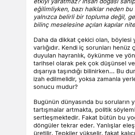
etkiyi yaratmaz? İnsan doğası sahi
eğilimliyken, bazı halklar neden bu 
yalnızca belirli bir topluma değil, g
bilinç meselesine açılan kapılar nite
Daha da dikkat çekici olan, böylesi 
varlığıdır. Kendi iç sorunları hen
duyulan hayranlık, öykünme ve yönel
tarihsel olarak pek çok düşünsel ve 
dışarıya taşındığı bilinirken… Bu du
izah edilmelidir, yoksa zamanla yerle
sonucu mudur?
Bugünün dünyasında bu soruların ya
tartışmalar artmakta, politik söylem
sertleşmektedir. Fakat bütün bu y
döngüler tekrar eder. Yanlışlar eleş
üretilir. Tepkiler yükselir, fakat kalı