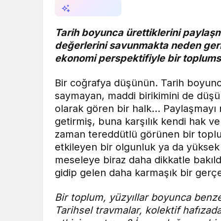
AI ile Özetle
Tarih boyunca ürettiklerini paylaş
değerlerini savunmakta neden ger
ekonomi perspektifiyle bir toplum
Bir coğrafya düşünün. Tarih boyunca 
saymayan, maddi birikimini de düşüns
olarak gören bir halk… Paylaşmayı n
getirmiş, buna karşılık kendi hak 
zaman tereddütlü görünen bir toplum
etkileyen bir olgunluk ya da yüksek b
meseleye biraz daha dikkatle bakıld
gidip gelen daha karmaşık bir gerçekl
Bir toplum, yüzyıllar boyunca benze
Tarihsel travmalar, kolektif hafız