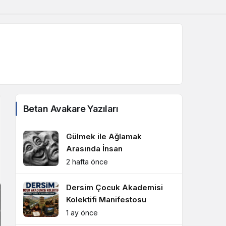
Gündüz Modu
Gündüz modunu seçin.
Gece Modu
Betan Avakare Yazıları
Gece modunu seçin.
Gülmek ile Ağlamak
Sistem Modu
Arasında İnsan
Sistem modunu seçin.
2 hafta önce
Dersim Çocuk Akademisi
Kolektifi Manifestosu
1 ay önce