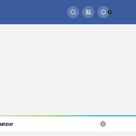
0
unzur