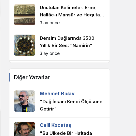
Unutulan Kelimeler: E-ne,
Hallâc-ı Mansûr ve Hequtalla
Kavramının Subaruca Kadim
3 ay önce
Kökeni
Dersim Dağlarında 3500
Yıllık Bir Ses: “Namirin”
3 ay önce
Dersim Coğrafyasında Yer
Adları ve Kültürel Hafıza:
Diğer Yazarlar
“Mananaki” Üzerine Bir
3 ay önce
Yorum Denemesi
Mehmet Bidav
Mezopotamya’dan Dersim’e
"Dağ İnsanı Kendi Ölçüsüne
Dönen Çığlığın Yankısı
Getirir"
3 ay önce
Celil Kocataş
Dersim’in Beyaz Hakikati:
"Bu Ülkede Bir Haftada