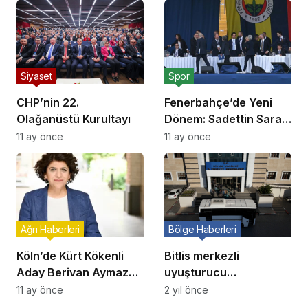
Siyaset
Spor
CHP’nin 22.
Fenerbahçe’de Yeni
Olağanüstü Kurultayı
Dönem: Sadettin Saran
Başkan Seçildi!
11 ay önce
11 ay önce
Ağrı Haberleri
Bölge Haberleri
Köln’de Kürt Kökenli
Bitlis merkezli
Aday Berivan Aymaz
uyuşturucu
İkinci Tura Kaldı
operasyonunda 9
11 ay önce
2 yıl önce
tutuklama