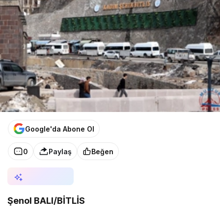
Google'da Abone Ol
0
Paylaş
Beğen
AI ile Özetle
Şenol BALI/BİTLİS