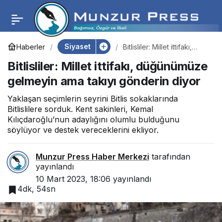
Dersimli 3 bin kadın
0
Paylaş
“Hükümet İstifa”
Siyaset
Haberler
Bitlisliler: Millet ittifakı,
düğünümüze gelmeyin
Bitlisliler: Millet ittifakı, düğünümüze
ama takıyı gönderin diyor
sloganlarıyla yürüdü
gelmeyin ama takıyı gönderin diyor
Yaklaşan seçimlerin seyrini Bitlis sokaklarında
Bitlislilere sorduk. Kent sakinleri, Kemal
Kılıçdaroğlu’nun adaylığını olumlu bulduğunu
söylüyor ve destek vereceklerini ekliyor.
Munzur Press Haber Merkezi
tarafından
yayınlandı
10 Mart 2023, 18:06
yayınlandı
4dk, 54sn