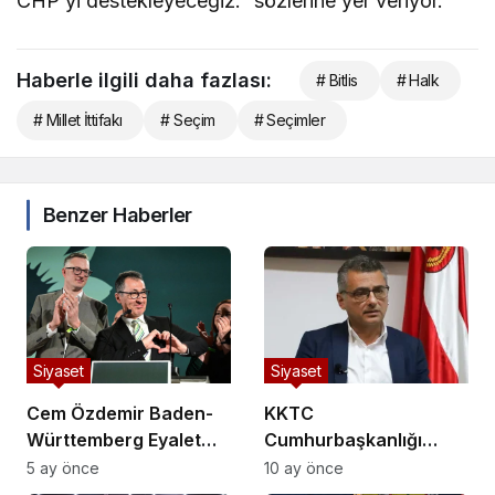
CHP’yi destekleyeceğiz.” sözlerine yer veriyor.
Haberle ilgili daha fazlası:
# Bitlis
# Halk
# Millet İttifakı
# Seçim
# Seçimler
Benzer Haberler
Siyaset
Siyaset
Cem Özdemir Baden-
KKTC
Württemberg Eyalet
Cumhurbaşkanlığı
Başkanı Olmaya
Seçimini Tufan
5 ay önce
10 ay önce
Hazırlanıyor
Erhürman Kazandı