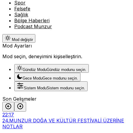
Spor
Felsefe
Sağlık
Bölge Haberleri
Podcast Munzur
Mod değiştir
Mod Ayarları
Mod seçin, deneyimini kişiselleştirin.
Gündüz Modu
Gündüz modunu seçin.
Gece Modu
Gece modunu seçin.
Sistem Modu
Sistem modunu seçin.
Son Gelişmeler
22:17
24.MUNZUR DOĞA VE KÜLTÜR FESTİVALİ ÜZERİNE
NOTLAR
16:45