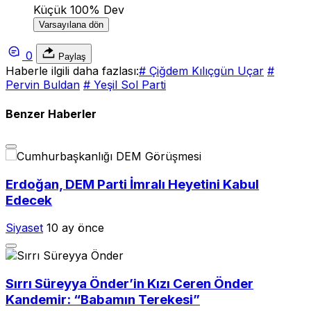
Küçük
100%
Dev
Varsayılana dön
0
Paylaş
Haberle ilgili daha fazlası:
# Çiğdem Kılıçgün Uçar
#
Pervin Buldan
# Yeşil Sol Parti
Benzer Haberler
Erdoğan, DEM Parti İmralı Heyetini Kabul
Edecek
Siyaset
10 ay önce
Sırrı Süreyya Önder’in Kızı Ceren Önder
Kandemir: “Babamın Terekesi”