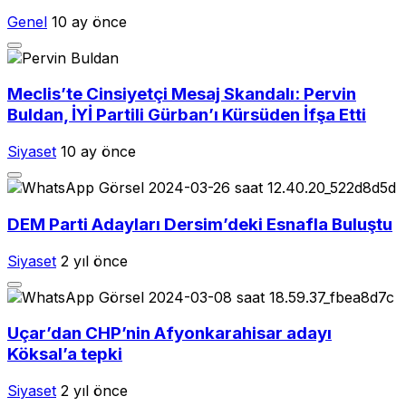
Genel
10 ay önce
Meclis’te Cinsiyetçi Mesaj Skandalı: Pervin
Buldan, İYİ Partili Gürban’ı Kürsüden İfşa Etti
Siyaset
10 ay önce
DEM Parti Adayları Dersim’deki Esnafla Buluştu
Siyaset
2 yıl önce
Uçar’dan CHP’nin Afyonkarahisar adayı
Köksal’a tepki
Siyaset
2 yıl önce