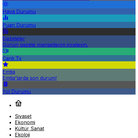
Hava Durumu
Puan Durumu
Gazeteler
Günün gazete manşetlerini inceleyin.
Canlı Tv
Emtia
Emtia'larda son durum!
Yol Durumu
Siyaset
Ekonomi
Kültür Sanat
Ekoloji