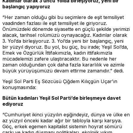
Kadınlar olarak 3’üncü Yolda birleşiyoruz, yeni bir
başlangıç yapıyoruz
“Her zaman olduğu gibi bu seçimlere de eşit temsiliyet
vaadinden fazlası ile eşit temsiliyet ile giriyoruz.
Önümüzdeki dönemde siyasette en güçlü şekilde yerimizi
alacak, tarihsel rolümüzü oynayacağız. Kadınlar olarak
3. Yol’da birleşiyoruz. 3. Yol’da yeni bir başlangıç, yeni
bir yüzyıl diyoruz. Bu yol, bu güç, bu irade; Yeşil Sol’da,
Emek ve Özgürlük İttifakımızla, kadın ittifakımızla
mücadelemizi zafere ulaştıracaktır. Bu nedenle her
zaman olduğundan çok daha fazla kararlılık ve azimle
büyük yürüyüşümüzü devam ettirme zamanıdır.” dedi.
Yeşil Sol Parti Eş Sözcüsü Çiğdem Kılıçgün Uçar’ın
konuşmasında:
Bütün kadınları Yeşil Sol Parti’de birleşmeye davet
ediyoruz
“Cumhuriyet ikinci yüzyılın eşiğindeyiz, dünya ve ülke en
az yüzyıl önceki kadar ağır bir tabloyla karşı karşıya.
Göç, erkek egemen kapitalist sistemin hoyrat sömürü
çarkı ve kadın düşmanı politikaları, ekolojik yıkım,